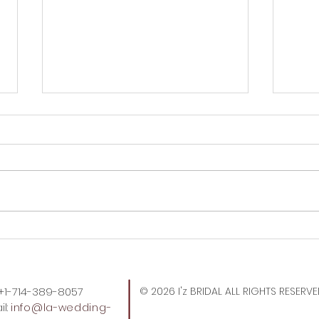
OC
やっぱりうまい！冷麺はこれ
でしょ。
: +1-714-389-8057
© 2026 I'z BRIDAL ALL RIGHTS RESERV
l:
info
@la-wedding-