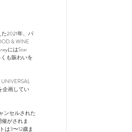
た2021年、パ
& WINE 
yにはStar 
、早くも賑わいを
NIVERSAL 
を企画してい
ャンセルされた
alの開催がされま
は3〜12歳ま