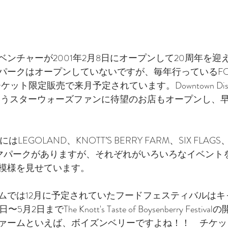
ンチャーが2001年2月8日にオープンして20周年を迎え
ークはオープンしていないですが、毎年行っているFOOD 
チケット限定販売で来月予定されています。Downtown Disne
g Postというスターウォーズファンに待望のお店もオープンし
EGOLAND、KNOTT’S BERRY FARM、SIX FLAGS、U
テーマパークがありますが、それぞれがいろいろなイベント
模様を見せています。
ムでは12月に予定されていたフードフェスティバルはキ
日までThe Knott's Taste of Boysenberry Festiv
ァームといえば、ボイズンベリーですよね！！　チケット