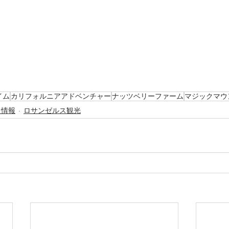
イム
カリフォルニアアドベンチャー
ナッツベリーファーム
マジックマウ
ス情報
ロサンゼルス観光