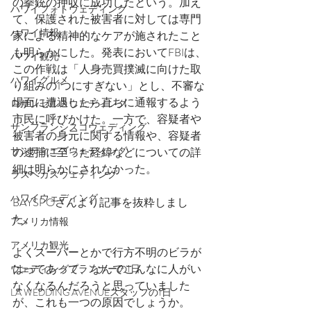
の拳銃の押収に成功したという。加え
ハワイフォトウェディング
て、保護された被害者に対しては専門
ハワイ情報
家による精神的なケアが施されたこと
も明らかにした。発表においてFBIは、
ハワイ観光
この作戦は「人身売買撲滅に向けた取
ハワイグルメ
り組みの1つにすぎない」とし、不審な
場面に遭遇したら直ちに通報するよう
ロサンゼルスウェディング
市民に呼びかけた。一方で、容疑者や
サンフランシスコウェディング
被害者の身元に関する情報や、容疑者
サンディエゴウェディング
の逮捕に至った経緯などについての詳
細は明らかにされなかった。
ラスベガスウェディング
ハワイウェディング
BAYSPOさんより記事を抜粋しまし
た。
アメリカ情報
アメリカ観光
よくスーパーとかで行方不明のビラが
はってあって、なんでこんなに人がい
ウェディングプランナーの1日
なくなるんだろうと思っていました
LA WEDDING AVENUEスタッフの1日
が、これも一つの原因でしょうか。