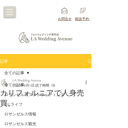
​お問合せ
​相談予約
記事
全ての記事
LA Wedding Avenue
全ての記事
2023年8月5日
読了時間: 1分
カリフォルニアで人身売
ロサンゼルスフォトウェディング
買。
OCライフ
ロサンゼルス情報
ロサンゼルス観光