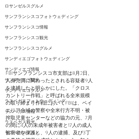
ロサンゼルスグルメ
サンフランシスコフォトウェディング
サンフランシスコ情報
サンフランシスコ観光
サンフランシスコグルメ
サンディエゴフォトウェディング
サンディエゴ情報
FBIサンフランシスコ市支部は8月2日、
サンディエゴ観光
人身売買に関わったとされる容疑者9人
を逮捕したと明らかにした。「クロス
サンディエゴグルメ
カントリー作戦」と呼ばれる全米規模
ラスベガスフォトウェディング
の取り締まり作戦においてFBIは、ベイ
エリア全域の警察や全米行方不明・被
ラスベガス情報
搾取児童センターなどの協力の元、7月
ラスベガス観光
の間に4人の未成年被害者と17人の成人
被害者を保護し、9人の逮捕、及び3丁
ラスベガスグルメ