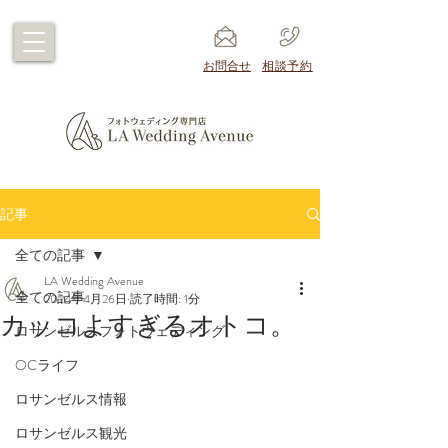
​お問合せ
​相談予約
記事
全ての記事
LA Wedding Avenue
全ての記事
2024年4月26日
読了時間: 1分
カッコよすぎるオトコ。
ロサンゼルスフォトウェディング
OCライフ
ロサンゼルス情報
ロサンゼルス観光