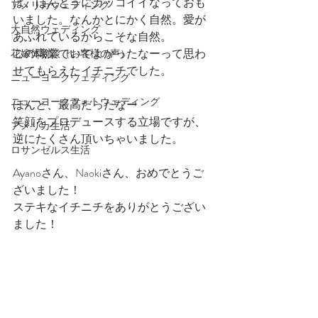
は、ほんとうにカッコイイなっておも
アメリカウェディング
いました。なんかとにかく自然。愛が
大自然ウェディング
あふれているからこそな自然。
この職業でいてよかったなーって思わ
花嫁体験談（お客様の声）
せてもらえたイチニチでした。
ニューヨークウェディング
ニューヨークフォトウェディング
ほんと、最高だったなー
笑顔をプロデュースする立場ですが、
アメリカ生活
逆にたくさん頂いちゃいました。
ロサンゼルス生活
Ayanoさん、Naokiさん、おめでとうご
ざいました！
ステキなイチニチをありがとうござい
ました！