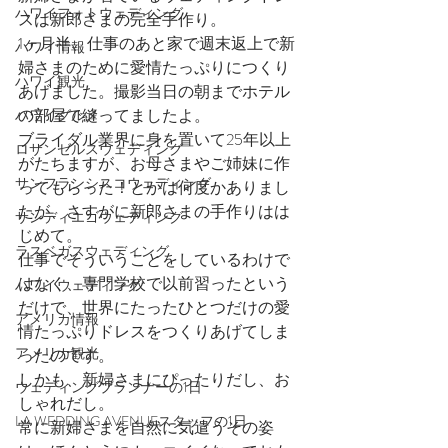
ハワイフォトウェディング
スは新郎さまの完全手作り。
1ヶ月半、仕事のあと家で週末返上で新
ハワイ情報
婦さまのために愛情たっぷりにつくり
ハワイ観光
あげました。撮影当日の朝までホテル
の部屋で縫ってましたよ。
ハワイグルメ
ブライダル業界に身を置いて25年以上
ロサンゼルスウェディング
がたちますが、お母さまやご姉妹に作
サンフランシスコウェディング
ってもらった！とかは何度かありまし
たが、さすがに新郎さまの手作りはは
サンディエゴウェディング
じめて。
ラスベガスウェディング
仕事でそういうことをしているわけで
はなく、専門学校で以前習ったという
ハワイウェディング
だけで、世界にたったひとつだけの愛
アメリカ情報
情たっぷりドレスをつくりあげてしま
アメリカ観光
ったのです。
しかも、新婦さまにぴったりだし、お
ウェディングプランナーの1日
しゃれだし。
LA WEDDING AVENUEスタッフの1日
常に新婦さまを自然に気遣うその姿