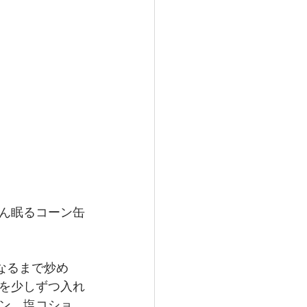
ん眠るコーン缶
なるまで炒め
を少しずつ入れ
ン、塩コショ