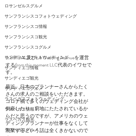
ロサンゼルスグルメ
サンフランシスコフォトウェディング
サンフランシスコ情報
サンフランシスコ観光
サンフランシスコグルメ
I'z BRIDAL及びLA Wedding Avenueを運営
サンディエゴフォトウェディング
するfrom this moment LLC代表のイワセで
サンディエゴ情報
す。
サンディエゴ観光
最近、日本のプランナーさんからたく
サンディエゴグルメ
さんの求人のご相談をいただきます。
ラスベガスフォトウェディング
コロナ禍で多くのウェディング会社が
倒産したり、窮地にたたされているか
ラスベガス情報
らだと思うのですが、アメリカのウェ
ラスベガス観光
ディングプランナーが仕事をなくして
ラスベガスグルメ
廃業するという話は全くきかないので