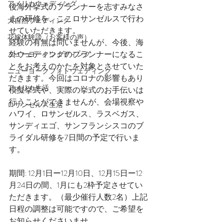
アメリカウェディング
後海外挙式のプランナーを志すみなさ
まの研修を、ここロサンゼルスで行わ
大自然ウェディング
せていただきます。
花嫁体験談（お客様の声）
経験の有無は問いませんが、今後、海
外ウェディングのプランナーになるこ
ニューヨークウェディング
とをお考えのかたを対象とさせていた
ニューヨークフォトウェディング
だきます。今回はコロナの影響もあり
アメリカ生活
模擬挙式や、実際の挙式のお手伝いは
行うことができませんが、会場視察や
ロサンゼルス生活
ハワイ、ロサンゼルス、ラスベガス、
サンディエゴ、サンフランシスコのブ
ライダル研修を7日間の予定で行いま
す。
期間: 12月1日ー12月10日、12月15日ー12
月24日の間、1月にも2枠予定させてい
ただきます。（最少催行人数2名）上記
日程の調整は可能ですので、ご希望を
お知らせくださいませ。