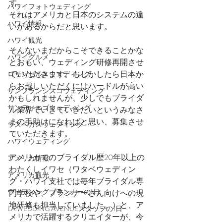
す。
ハワイフォトウェディング
それはアメリカと日本のシステムの違
ハワイ情報
いがあるからだと思います。
ハワイ観光
そんないまだからこそできることかな
ハワイグルメ
とおもい、ウェディング研修再開させ
ていただきます。もしかしたら日本か
ロサンゼルスウェディング
らお越しいただくにはハードルが高い
サンフランシスコウェディング
かもしれませんが、少しでもブライダ
サンディエゴウェディング
ル業界でいきていきたいというみなさ
まの手助けになればと思い、募集させ
ラスベガスウェディング
ていただきます。
ハワイウェディング
アメリカでのブライダル歴20年以上の
アメリカ情報
わたくしイワセ（ワタベウェディン
アメリカ観光
グ・ハワイ支社では毎年ブライダル専
ウェディングプランナーの1日
門学校や、プランナーさん向けへの現
地研修も担当していました。）と、ア
LA WEDDING AVENUEスタッフの1日
メリカで活躍するクリエイターが、今