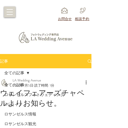
​お問合せ
​相談予約
記事
全ての記事
LA Wedding Avenue
全ての記事
2021年7月5日
読了時間: 1分
ウェイフェアーズチャペ
ロサンゼルスフォトウェディング
ルよりお知らせ。
OCライフ
ロサンゼルス情報
ロサンゼルス観光