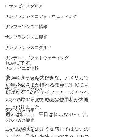
ロサンゼルスグルメ
サンフランシスコフォトウェディング
サンフランシスコ情報
サンフランシスコ観光
サンフランシスコグルメ
サンディエゴフォトウェディング
TOMOです。
サンディエゴ情報
我々スタッフが大好きな、アメリカで
サンディエゴ観光
毎年花嫁さまが憧れる教会TOP 10にも
サンディエゴグルメ
選ばれるこのウェイフェアーズチャペ
ル、７月１日より教会の使用料が大幅
ラスベガスフォトウェディング
に上がりました。
ラスベガス情報
週末は$1000、平日は$500のUPです。
ラスベガス観光
まだまだ以前のような感じではないの
ラスベガスグルメ
ですが、日本にお住まいのカップルか