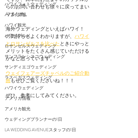
ハワイフォトウェディング
らのお問い合わせも徐々に戻ってまい
りました。
ハワイ情報
ハワイ観光
海外ウェディングといえばハワイ！　
ハワイグルメ
の気持ちもよくわかりますが、
ハワイ
とロサンゼルスを比べた
ときにやっと
ロサンゼルスウェディング
メリットをたくさん感じていただける
サンフランシスコウェディング
かなと思っています。
サンディエゴウェディング
ウェイフェアーズチャペルのご紹介動
ラスベガスウェディング
画
もぜひご覧くださいね！！！
ハワイウェディング
ぜひ、参考にしてみてください。
アメリカ情報
アメリカ観光
ウェディングプランナーの1日
LA WEDDING AVENUEスタッフの1日