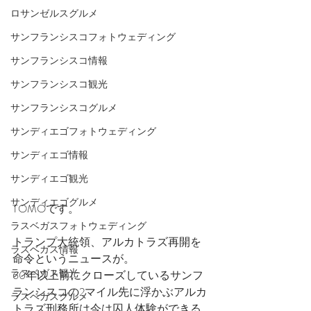
ロサンゼルスグルメ
サンフランシスコフォトウェディング
サンフランシスコ情報
サンフランシスコ観光
サンフランシスコグルメ
サンディエゴフォトウェディング
サンディエゴ情報
サンディエゴ観光
サンディエゴグルメ
TOMOです。
ラスベガスフォトウェディング
トランプ大統領、アルカトラズ再開を
ラスベガス情報
命令というニュースが。
ラスベガス観光
60年以上前にクローズしているサンフ
ランシスコの2マイル先に浮かぶアルカ
ラスベガスグルメ
トラズ刑務所は今は囚人体験ができる