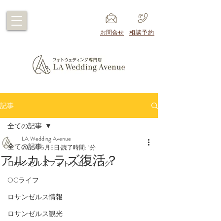
​お問合せ
​相談予約
記事
全ての記事
LA Wedding Avenue
全ての記事
2025年5月5日
読了時間: 1分
アルカトラズ復活？
ロサンゼルスフォトウェディング
OCライフ
ロサンゼルス情報
ロサンゼルス観光