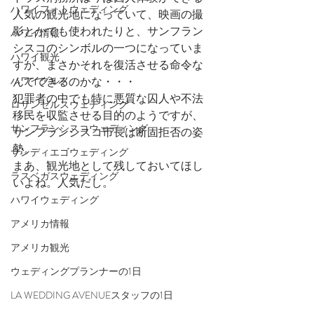
ハワイフォトウェディング
人気の観光地になっていて、映画の撮
影とかでも使われたりと、サンフラン
ハワイ情報
シスコのシンボルの一つになっていま
ハワイ観光
すが、まさかそれを復活させる命令な
ハワイグルメ
んてできるのかな・・・
犯罪者の中でも特に悪質な囚人や不法
ロサンゼルスウェディング
移民を収監させる目的のようですが、
サンフランシスコウェディング
サンフランシスコ市長は断固拒否の姿
勢。
サンディエゴウェディング
まあ、観光地として残しておいてほし
ラスベガスウェディング
いよね。人気だし。
ハワイウェディング
アメリカ情報
アメリカ観光
ウェディングプランナーの1日
LA WEDDING AVENUEスタッフの1日