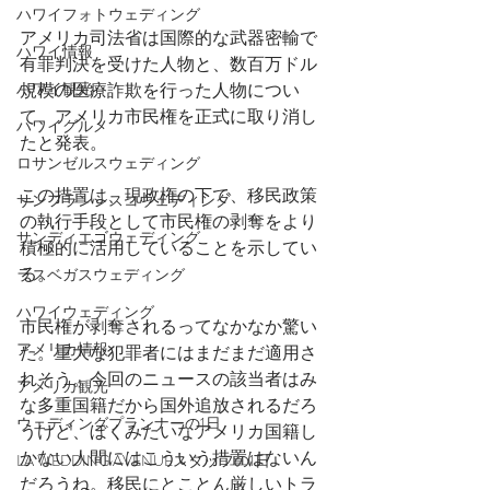
ハワイフォトウェディング
アメリカ司法省は国際的な武器密輸で
ハワイ情報
有罪判決を受けた人物と、数百万ドル
ハワイ観光
規模の医療詐欺を行った人物につい
て、アメリカ市民権を正式に取り消し
ハワイグルメ
たと発表。
ロサンゼルスウェディング
この措置は、現政権の下で、移民政策
サンフランシスコウェディング
の執行手段として市民権の剥奪をより
サンディエゴウェディング
積極的に活用していることを示してい
る。
ラスベガスウェディング
ハワイウェディング
市民権が剥奪されるってなかなか驚い
アメリカ情報
た。重大な犯罪者にはまだまだ適用さ
れそう。今回のニュースの該当者はみ
アメリカ観光
な多重国籍だから国外追放されるだろ
ウェディングプランナーの1日
うけど、ぼくみたいなアメリカ国籍し
かない人間にはこういう措置はないん
LA WEDDING AVENUEスタッフの1日
だろうね。移民にとことん厳しいトラ