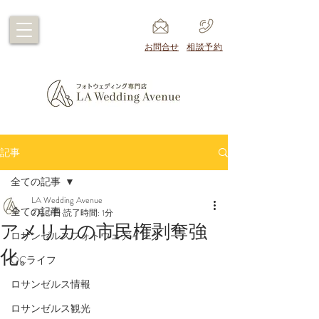
​お問合せ
​相談予約
記事
全ての記事
LA Wedding Avenue
全ての記事
3月31日
読了時間: 1分
アメリカの市民権剥奪強
ロサンゼルスフォトウェディング
化。
OCライフ
ロサンゼルス情報
ロサンゼルス観光