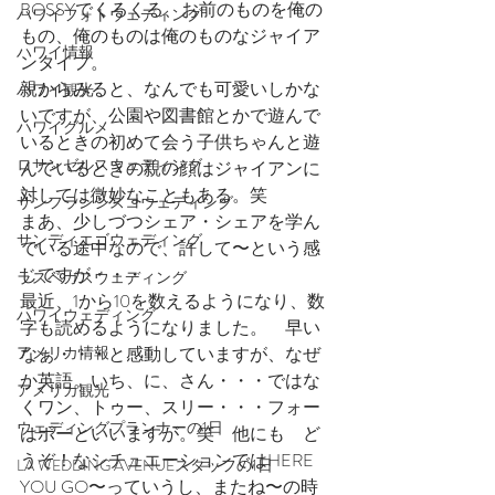
BOSSYでくるくる、お前のものを俺の
ハワイフォトウェディング
もの、俺のものは俺のものなジャイア
ハワイ情報
ンタイプ。
親からみると、なんでも可愛いしかな
ハワイ観光
いですが、公園や図書館とかで遊んで
ハワイグルメ
いるときの初めて会う子供ちゃんと遊
ロサンゼルスウェディング
んでいるときの親の顔はジャイアンに
対しては微妙なこともある。笑
サンフランシスコウェディング
まあ、少しづつシェア・シェアを学ん
サンディエゴウェディング
でいる途中なので、許して〜という感
じですが・・・
ラスベガスウェディング
最近、1から10を数えるようになり、数
ハワイウェディング
字も読めるようになりました。　早い
なぁ・・・と感動していますが、なぜ
アメリカ情報
か英語。いち、に、さん・・・ではな
アメリカ観光
くワン、トゥー、スリー・・・フォー
ウェディングプランナーの1日
はポーといいますが。笑　他にも　ど
うぞ！なシチュエーションではHERE 
LA WEDDING AVENUEスタッフの1日
YOU GO〜っていうし、またね〜の時