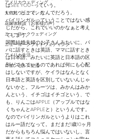
アメリカウェディング
はSEE YOU~っていう。
いつ、どこで、なんでだろう。
大自然ウェディング
バイリンガルっていうことではない感
花嫁体験談（お客様の声）
じだから、これでいいのかなぁと考え
ニューヨークウェディング
てしまう。
国際結婚夫婦のお子さんみたいに、パ
ニューヨークフォトウェディング
パに話すときは英語、ママに話すとき
アメリカ生活
は日本語、みたいに英語と日本語の区
別ができているのであれば何にも心配
ロサンゼルス生活
はしないですが、ケイラはなんとなく
日本語と英語を区別していないんじゃ
ないかと。フルーツは、みかんはみか
んという、イチゴはイチゴという、で
も、りんごはAPPLE（アップルではな
くちゃんとAPPLEと）というんです。
なのでバイリンガルというよりはこれ
はルー語だなって。まだまだ1歳10ヶ月
だからもちろん悩んではいないし、言