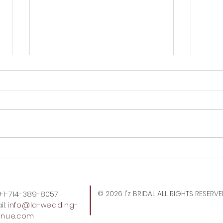
Tok
トレジョのトートバッグ、久
しぶりに買えた。
: +1-714-389-8057
© 2026 I'z BRIDAL ALL RIGHTS RESERV
l:
info
@la-wedding-
enue.com