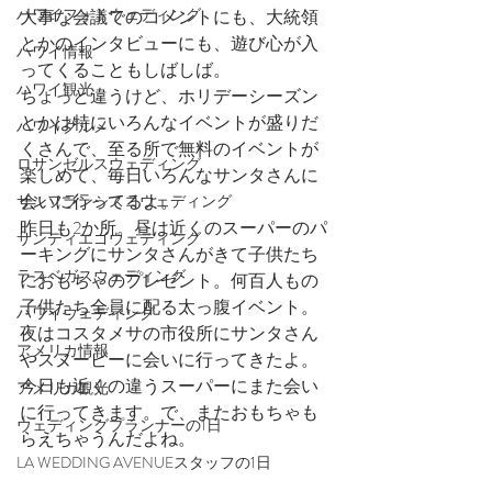
ハワイフォトウェディング
大事な会議でのコメントにも、大統領
とかのインタビューにも、遊び心が入
ハワイ情報
ってくることもしばしば。
ハワイ観光
ちょっと違うけど、ホリデーシーズン
とかは特にいろんなイベントが盛りだ
ハワイグルメ
くさんで、至る所で無料のイベントが
ロサンゼルスウェディング
楽しめて、毎日いろんなサンタさんに
会いに行ってるよ。
サンフランシスコウェディング
昨日も2か所。昼は近くのスーパーのパ
サンディエゴウェディング
ーキングにサンタさんがきて子供たち
ラスベガスウェディング
におもちゃのプレゼント。何百人もの
子供たち全員に配る太っ腹イベント。
ハワイウェディング
夜はコスタメサの市役所にサンタさん
アメリカ情報
やスヌーピーに会いに行ってきたよ。
今日も近くの違うスーパーにまた会い
アメリカ観光
に行ってきます。で、またおもちゃも
ウェディングプランナーの1日
らえちゃうんだよね。
LA WEDDING AVENUEスタッフの1日