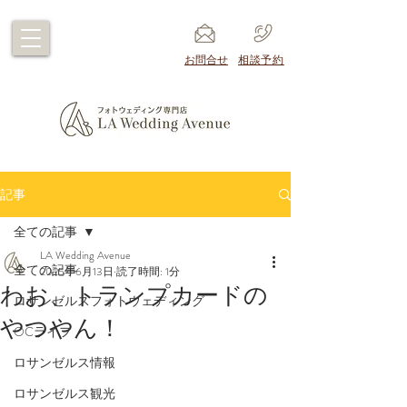
​お問合せ
​相談予約
記事
全ての記事
LA Wedding Avenue
全ての記事
2025年6月13日
読了時間: 1分
わお、トランプカードの
ロサンゼルスフォトウェディング
やつやん！
OCライフ
ロサンゼルス情報
ロサンゼルス観光