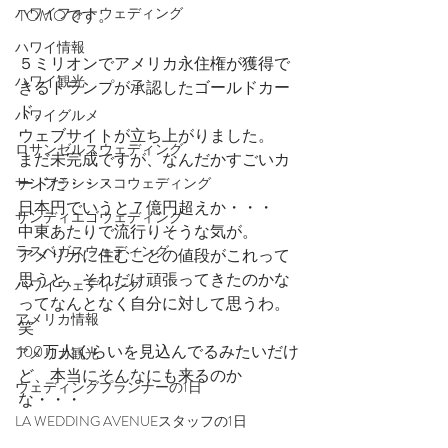
ハワイフォトウェディング
TOMOです。
ハワイ情報
５ミリオンでアメリカ永住権が獲得で
ハワイ観光
きるトランプが承認したゴールドカー
ド。
ハワイグルメ
ウェブサイトが立ち上がりました。
ロサンゼルスウェディング
まだ未完成ですが、なんだかすごいカ
ードだ・・・
サンフランシスコウェディング
日本円でいうと７億円超えか・・・　
サンディエゴウェディング
中東あたりで流行りそうな気が。
ラスベガスウェディング
アメリカに住むことの値段がこれって
思うと、それだけ頑張ってきたのかな
ハワイウェディング
ってなんとなく自分に対して思うわ。
アメリカ情報
笑
100万人くらいを見込んでるみたいだけ
アメリカ観光
ど、本当にそんなにも来るのか
ウェディングプランナーの1日
な・・・
LA WEDDING AVENUEスタッフの1日