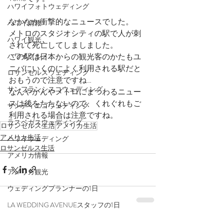
ハワイフォトウェディング
なかなか衝撃的なニュースでした。
ハワイ情報
メトロのスタジオシティの駅で人が刺
ハワイ観光
されて死亡してしましました。
この駅は日本からの観光客のかたもユ
ハワイグルメ
ニバにいくのによく利用される駅だと
ロサンゼルスウェディング
おもうので注意ですね…
サンフランシスコウェディング
なんやかんやメトロにまつわるニュー
スは後をたたないので、くれぐれもご
サンディエゴウェディング
利用される場合は注意ですね。
ラスベガスウェディング
ロサンゼルス生活
アメリカ生活
アメリカ生活
ハワイウェディング
ロサンゼルス生活
アメリカ情報
アメリカ観光
ウェディングプランナーの1日
LA WEDDING AVENUEスタッフの1日