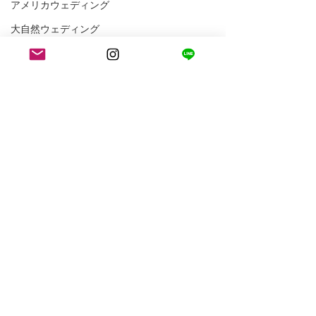
アメリカウェディング
大自然ウェディング
花嫁体験談（お客様の声）
ニューヨークウェディング
ニューヨークフォトウェディング
アメリカ生活
ロサンゼルス生活
コメント
コメントを追加…
すごい2人が遊びにきてく
トートバッグ時
れた。
もやばい。