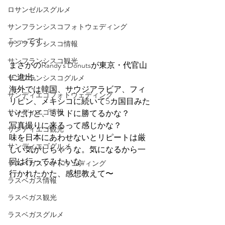
ロサンゼルスグルメ
サンフランシスコフォトウェディング
Tomoです。
サンフランシスコ情報
サンフランシスコ観光
まさかのRandy’s Donutsが東京・代官山
に進出。
サンフランシスコグルメ
海外では韓国、サウジアラビア、フィ
サンディエゴフォトウェディング
リピン、メキシコに続いて5カ国目みた
サンディエゴ情報
いだけど、ミスドに勝てるかな？
写真撮りに来るって感じかな？
サンディエゴ観光
味を日本にあわせないとリピートは厳
サンディエゴグルメ
しい気がしちゃうな。気になるから一
回は行ってみたいな。
ラスベガスフォトウェディング
行かれたかた、感想教えて〜
ラスベガス情報
ラスベガス観光
ラスベガスグルメ