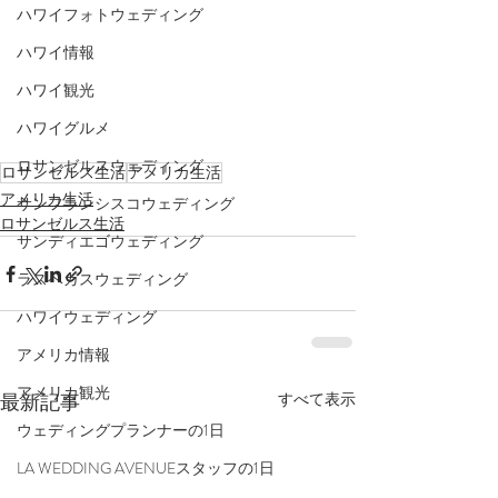
ハワイフォトウェディング
ハワイ情報
ハワイ観光
ハワイグルメ
ロサンゼルスウェディング
ロサンゼルス生活
アメリカ生活
アメリカ生活
サンフランシスコウェディング
ロサンゼルス生活
サンディエゴウェディング
ラスベガスウェディング
ハワイウェディング
アメリカ情報
アメリカ観光
最新記事
すべて表示
ウェディングプランナーの1日
LA WEDDING AVENUEスタッフの1日