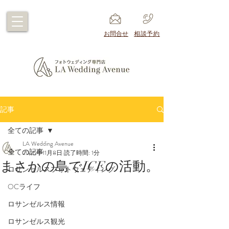
​お問合せ
​相談予約
記事
全ての記事
LA Wedding Avenue
全ての記事
2025年11月8日
読了時間: 1分
まさかの島でICEの活動。
ロサンゼルスフォトウェディング
OCライフ
ロサンゼルス情報
ロサンゼルス観光