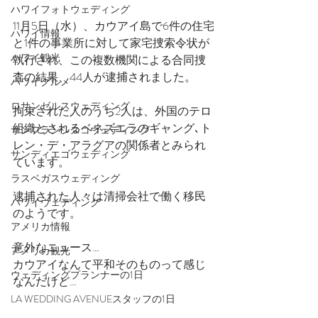
ハワイフォトウェディング
11月5日（水）、カウアイ島で6件の住宅
ハワイ情報
と1件の事業所に対して家宅捜索令状が
ハワイ観光
執行され、この複数機関による合同捜
査の結果、44人が逮捕されました。
ハワイグルメ
ロサンゼルスウェディング
拘束された人のうち2人は、外国のテロ
組織とされるベネズエラのギャング､ト
サンフランシスコウェディング
レン・デ・アラグアの関係者とみられ
サンディエゴウェディング
ています。
ラスベガスウェディング
逮捕された人々は清掃会社で働く移民
ハワイウェディング
のようです。
アメリカ情報
意外なニュース…
アメリカ観光
カウアイなんて平和そのものって感じ
ウェディングプランナーの1日
なんだけど…
LA WEDDING AVENUEスタッフの1日