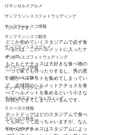
ロサンゼルスグルメ
サンフランシスコフォトウェディング
サンフランシスコ情報
TOMOです。
サンフランシスコ観光
どこか初めていくスタジアムで必ず食
サンフランシスコグルメ
べるのは、このヘルメットに入ったナ
チョス。
サンディエゴフォトウェディング
もともとナチョスは大好きな食べ物の
サンディエゴ情報
一つで家でも作ったりするし、男の悪
サンディエゴ観光
い癖かヘルメットを集めてしまってい
て、全球団のヘルメットナチョスを食
サンディエゴグルメ
べてヘルメットを集めるという小さな
ラスベガスフォトウェディング
目標ができてしまったいるんです。
ラスベガス情報
ホットドッグはどのスタジアムで食べ
ラスベガス観光
ても同じって思っちゃいますが、なん
やかんやナチョスはスタジアムによっ
ラスベガスグルメ