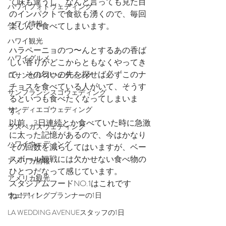
て味も違うし、なんと言っても見た目
ハワイフォトウェディング
のインパクトで食欲も湧くので、毎回
ハワイ情報
楽しんで食べてしまいます。
ハワイ観光
ハラペーニョのつ〜んとするあの香ば
ハワイグルメ
しい香りがどこからともなくやってき
て、その匂いの先を探せば必ずこのナ
ロサンゼルスウェディング
チョスを食べている人がいて、そうす
サンフランシスコウェディング
るといつも食べたくなってしまいま
サンディエゴウェディング
す。
以前、3日連続とか食べていた時に急激
ラスベガスウェディング
に太った記憶があるので、今はかなり
ハワイウェディング
その回数を減らしてはいますが、ベー
スボール観戦には欠かせない食べ物の
アメリカ情報
ひとつだなって感じています。
アメリカ観光
スタジアムフードNO.1はこれです
ね！！！
ウェディングプランナーの1日
LA WEDDING AVENUEスタッフの1日