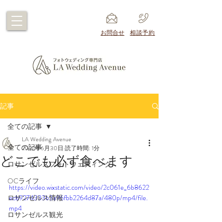
​お問合せ
​相談予約
記事
全ての記事
LA Wedding Avenue
全ての記事
2022年6月30日
読了時間: 1分
どこでも必ず食べます
ロサンゼルスフォトウェディング
OCライフ
https://video.wixstatic.com/video/2c061e_6b8622
ロサンゼルス情報
ecb9274333b3a96fbb2264d87a/480p/mp4/file.
mp4
ロサンゼルス観光