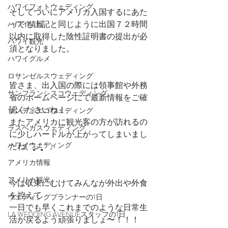
ハワイフォトウェディング
そしてついにアメリカ入国するにあた
っても上記と同じように出国７２時間
ハワイ情報
以内に取得した陰性証明書の提出が必
ハワイ観光
須となりました。
ハワイグルメ
ロサンゼルスウェディング
皆さま、出入国の際には領事館や外務
サンフランシスコウェディング
省のホームページにて最新情報をご確
認くださいね！
サンディエゴウェディング
またアメリカに観光客の方が訪れるの
ラスベガスウェディング
に少しハードルが上がってしまいまし
ハワイウェディング
たね(´°̥̥̥̥̥̥̥̥ω°̥̥̥̥̥̥̥̥｀)
アメリカ情報
アメリカ観光
今は収束にむけてみんなが外出や外食
を控えて
ウェディングプランナーの1日
一日でも早くこれまでのような日常生
LA WEDDING AVENUEスタッフの1日
活が戻るよう頑張りましょ〜！！！