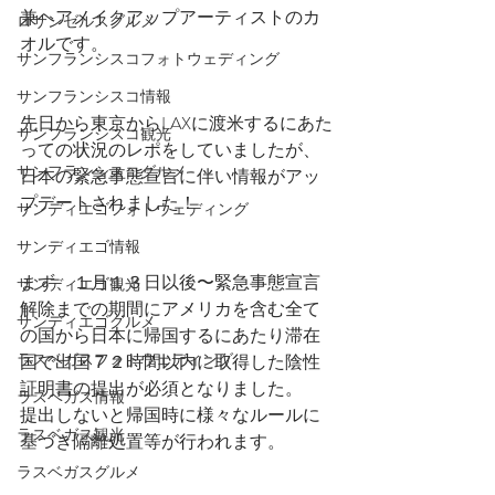
兼ヘアメイクアップアーティストのカ
ロサンゼルスグルメ
オルです。
サンフランシスコフォトウェディング
サンフランシスコ情報
先日から東京からLAXに渡米するにあた
サンフランシスコ観光
っての状況のレポをしていましたが、
サンフランシスコグルメ
日本の緊急事態宣言に伴い情報がアッ
プデートされました！
サンディエゴフォトウェディング
サンディエゴ情報
まず、１月１３日以後〜緊急事態宣言
サンディエゴ観光
解除までの期間にアメリカを含む全て
サンディエゴグルメ
の国から日本に帰国するにあたり滞在
ラスベガスフォトウェディング
国で出国７２時間以内に取得した陰性
証明書の提出が必須となりました。
ラスベガス情報
提出しないと帰国時に様々なルールに
ラスベガス観光
基づき隔離処置等が行われます。
ラスベガスグルメ