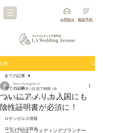
​お問合せ
​相談予約
記事
全ての記事
kaoru-losangeles-w
全ての記事
2021年1月13日
読了時間: 1分
ついにアメリカ入国にも
ロサンゼルスフォトウェディング
陰性証明書が必須に！
OCライフ
ロサンゼルス情報
ロサンゼルス観光
こんにちは、ウェディングプランナー