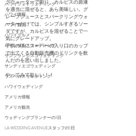
グウォーターで割り、カルピスの原液
ハワイフォトウェディング
を適当に混ぜると、あら美味しい。グ
ハワイ情報
レープジュースとスパークリングウォ
ーターだけでは、シンプルすぎるソー
ハワイ観光
ダですが、カルピスを混ぜることで一
ハワイグルメ
気にグレードアップ。
子供の頃にスーパーの入り口のカップ
ロサンゼルスウェディング
で出てくる自動販売機のドリンクを飲
サンフランシスコウェディング
んだのを思い出しました。
サンディエゴウェディング
やってみて欲しい！！
ラスベガスウェディング
ハワイウェディング
アメリカ情報
アメリカ観光
ウェディングプランナーの1日
LA WEDDING AVENUEスタッフの1日