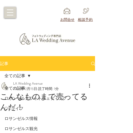
​お問合せ
​相談予約
記事
全ての記事
LA Wedding Avenue
全ての記事
2021年12月15日
読了時間: 1分
こんなものまで売ってる
ロサンゼルスフォトウェディング
んだ！
OCライフ
ロサンゼルス情報
ロサンゼルス観光