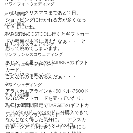
ハワイフォトウェディング
いよいよクリスマスまであと10日。
ハワイ情報
ショッピングに行かれる方が多くなっ
ハワイ観光
てきましたね。
TARGETやCOSTCOに行くとギフトカー
ハワイグルメ
ドの種類が本当に増えたなぁ・・・と
ロサンゼルスウェディング
思って眺めてしまいます。
サンフランシスコウェディング
まじ？　と思ったのがAIRBNBのギフト
サンディエゴウェディング
カード。
ラスベガスウェディング
こんなものまであるんだぁ・・・　
と。
ハワイウェディング
アラスカエアラインも450ドルで500ド
アメリカ情報
ル分のギフトカードを売っていたり、
先日は２日間限定でTARGETのギフトカ
アメリカ観光
ードが450ドルで500ドル分購入できて
ウェディングプランナーの1日
なんとなく得した気分に。　アラスカ
LA WEDDING AVENUEスタッフの1日
行き、シアトル行き、ハワイ行きにも