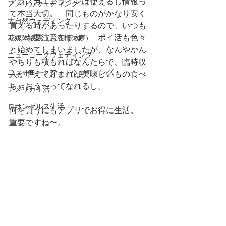
アラスカエアラインは使えるし情報っ
アメリカウェディング
て本当大切。　同じものがかなり安く
大自然ウェディング
買える時があったりするので、いつも
いつも要注意ですね。　ポイ活も色々
花嫁体験談（お客様の声）
と始めてしまいましたが、なんやかん
ニューヨークウェディング
やちりも積もればなんたらで、臨時収
ニューヨークフォトウェディング
入が増えて貯まれば美味しいもの食べ
ちゃおう〜ってなれるし。
アメリカ生活
ロサンゼルス生活
何を買うにもアプリでお得に生活。
重要ですね〜。