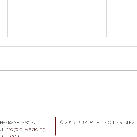
OCの公園で銃撃事件。
やっぱ
ド。
: +1-714-389-8057
© 2026 I'z BRIDAL ALL RIGHTS RESERV
l:
info
@la-wedding-
enue.com