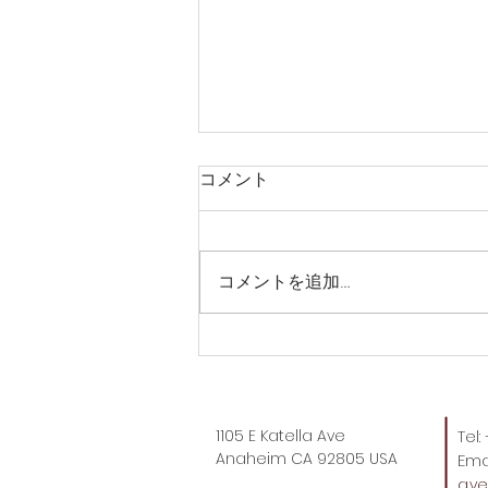
コメント
コメントを追加…
やっぱりうまい！冷麺はこれ
でしょ。
1105 E Katella Ave
Tel
Anaheim CA 92805 USA
Emai
av