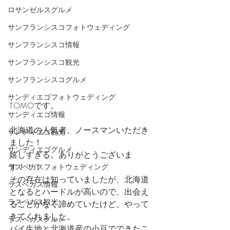
ロサンゼルスグルメ
サンフランシスコフォトウェディング
サンフランシスコ情報
サンフランシスコ観光
サンフランシスコグルメ
サンディエゴフォトウェディング
TOMOです。
サンディエゴ情報
北海道の人気者、ノースマンいただき
サンディエゴ観光
ました！
サンディエゴグルメ
嬉しすぎる。ありがとうございま
す！！！
ラスベガスフォトウェディング
その存在は知っていましたが、北海道
ラスベガス情報
となるとハードルが高いので、出会え
ラスベガス観光
ることがなく諦めていたけど、やって
きてくれました。
ラスベガスグルメ
パイ生地と北海道産の小豆でできたこ