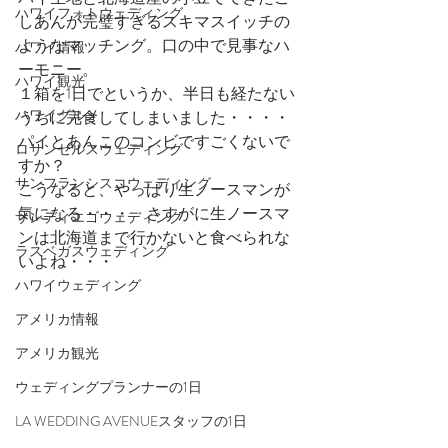
ハワイフォトウェディング
しあんが完璧すぎるスキマスイッチの
ようなマッチング。口の中で見事なハ
ハワイ情報
ーモニー。
ハワイ観光
１箱を1日でというか、半日も経たない
ハワイグルメ
うちに完食してしまいました・・・・
パイとあんこのコンビですごくないで
ロサンゼルスウェディング
すか？　
サンフランシスコウェディング
こうなると、やっぱり生ノースマンが
気になる・・・　さすがに生ノースマ
サンディエゴウェディング
ンは北海道まで行かないと食べられな
ラスベガスウェディング
いよね・・・
ハワイウェディング
アメリカ情報
アメリカ観光
ウェディングプランナーの1日
LA WEDDING AVENUEスタッフの1日