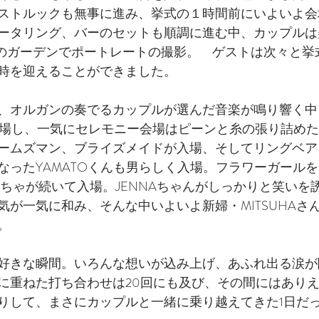
ストルックも無事に進み、挙式の１時間前にいよいよ会
ータリング、バーのセットも順調に進む中、カップルは
TICAのガーデンでポートレートの撮影。　ゲストは次々と
時を迎えることができました。
、オルガンの奏でるカップルが選んだ音楽が鳴り響く中
が入場し、一気にセレモニー会場はピーンと糸の張り詰め
ームズマン、ブライズメイドが入場、そしてリングベア
なったYAMATOくんも男らしく入場。フラワーガール
Aちゃが続いて入場。JENNAちゃんがしっかりと笑いを
気が一気に和み、そんな中いよいよ新婦・MITSUHAさ
。
好きな瞬間。いろんな想いが込み上げ、あふれ出る涙が
に重ねた打ち合わせは20回にも及び、その間にはあり
りして、まさにカップルと一緒に乗り越えてきた1日だ