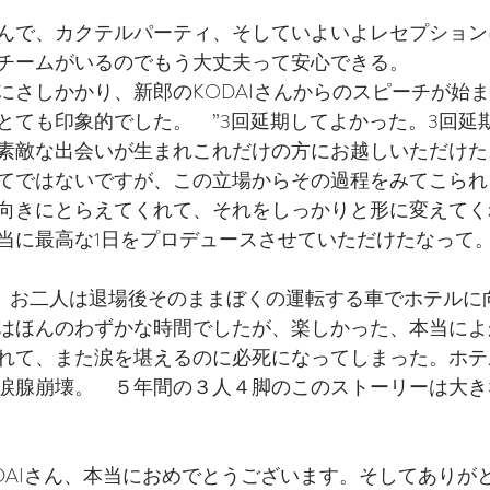
んで、カクテルパーティ、そしていよいよレセプション
チームがいるのでもう大丈夫って安心できる。
にさしかかり、新郎のKODAIさんからのスピーチが始
とても印象的でした。　”3回延期してよかった。3回延
素敵な出会いが生まれこれだけの方にお越しいただけた。
てではないですが、この立場からその過程をみてこられ
向きにとらえてくれて、それをしっかりと形に変えてく
当に最高な1日をプロデュースさせていただけたなって
を迎え、お二人は退場後そのままぼくの運転する車でホテル
はほんのわずかな時間でしたが、楽しかった、本当によ
れて、また涙を堪えるのに必死になってしまった。ホテ
涙腺崩壊。　５年間の３人４脚のこのストーリーは大き
KODAIさん、本当におめでとうございます。そしてあり