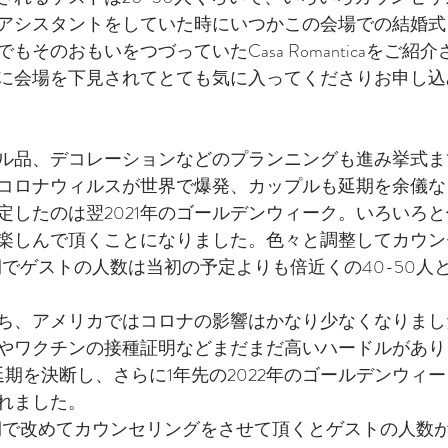
アシスタントをしていた時にいつかこの会場での結婚式
もそのおもいをつづっていたCasa Romanticaをご紹
に会場を下見されてとても気に入ってくださりお申し込
ル品、デコレーションなどのプランニングも進み挙式ま
コロナウィルスが世界で爆発、カップルも延期を余儀な
定したのは翌2021年のゴールデンウィーク。いろいろ
楽しんで頂くことになりました。色々と調整してカウン
期でゲストの人数は当初の予定よりも倍近くの40-50人
ち、アメリカではコロナの影響はかなり少なくなりまし
やワクチンの接種証明などまだまだ高いハードルがあり
延期を決断し、さらに1年先の2022年のゴールデンウィ
れました。
期で改めてカウンセリングをさせて頂くとゲストの人数