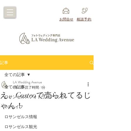
​お問合せ
​相談予約
記事
全ての記事
LA Wedding Avenue
全ての記事
1月21日
読了時間: 1分
え、Costcoで売られてるじ
ロサンゼルスフォトウェディング
ゃん！
OCライフ
ロサンゼルス情報
ロサンゼルス観光