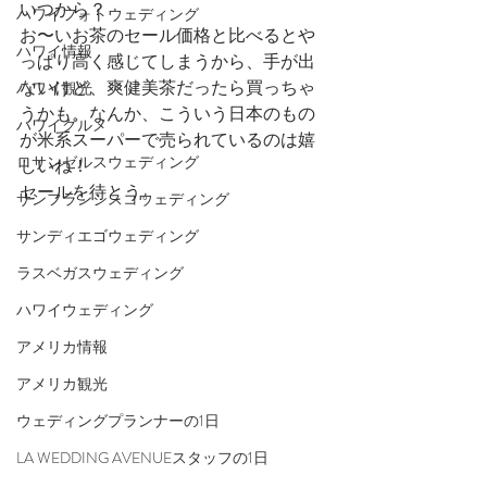
いつから？
ハワイフォトウェディング
お〜いお茶のセール価格と比べるとや
ハワイ情報
っぱり高く感じてしまうから、手が出
ないけど、爽健美茶だったら買っちゃ
ハワイ観光
うかも。なんか、こういう日本のもの
ハワイグルメ
が米系スーパーで売られているのは嬉
ロサンゼルスウェディング
しいね！
セールを待とう。
サンフランシスコウェディング
サンディエゴウェディング
ラスベガスウェディング
ハワイウェディング
アメリカ情報
アメリカ観光
ウェディングプランナーの1日
LA WEDDING AVENUEスタッフの1日