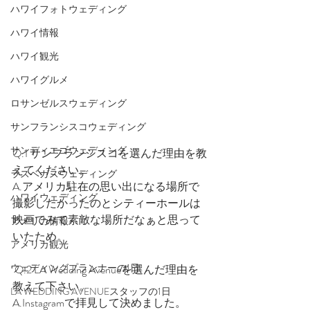
ハワイフォトウェディング
ハワイ情報
ハワイ観光
ハワイグルメ
ロサンゼルスウェディング
サンフランシスコウェディング
サンディエゴウェディング
Q.1 サンフランシスコを選んだ理由を教
えてください。
ラスベガスウェディング
A.アメリカ駐在の思い出になる場所で
ハワイウェディング
撮影したかったのとシティーホールは
映画でみて素敵な場所だなぁと思って
アメリカ情報
いたため。
アメリカ観光
ウェディングプランナーの1日
 Q.2 LA Wedding Avenueを選んだ理由を
教えて下さい。
LA WEDDING AVENUEスタッフの1日
A.Instagramで拝見して決めました。