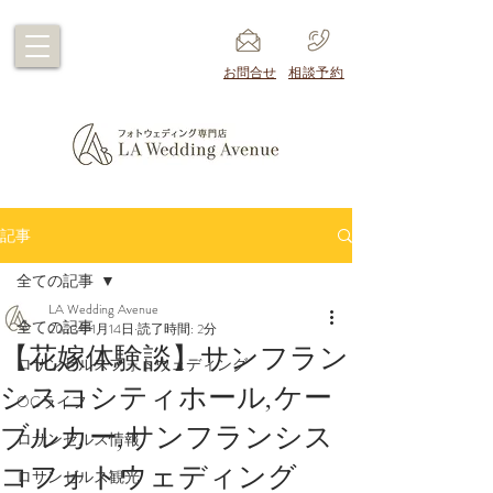
​お問合せ
​相談予約
記事
全ての記事
LA Wedding Avenue
全ての記事
2023年1月14日
読了時間: 2分
【花嫁体験談】サンフラン
ロサンゼルスフォトウェディング
シスコシティホール,ケー
OCライフ
ブルカー,サンフランシス
ロサンゼルス情報
コフォトウェディング
ロサンゼルス観光