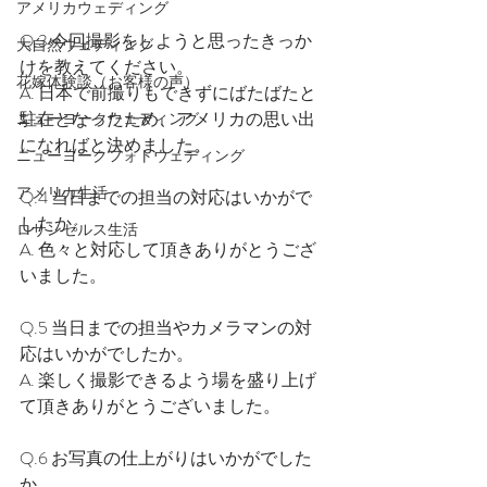
アメリカウェディング
Q.3 今回撮影をしようと思ったきっか
大自然ウェディング
けを教えてください。
花嫁体験談（お客様の声）
A. 日本で前撮りもできずにばたばたと
駐在となったため、アメリカの思い出
ニューヨークウェディング
になればと決めました。
ニューヨークフォトウェディング
アメリカ生活
Q.4 当日までの担当の対応はいかがで
したか。
ロサンゼルス生活
A. 色々と対応して頂きありがとうござ
いました。
Q.5 当日までの担当やカメラマンの対
応はいかがでしたか。
A. 楽しく撮影できるよう場を盛り上げ
て頂きありがとうございました。
Q.6 お写真の仕上がりはいかがでした
か。