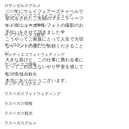
ロサンゼルスグルメ
2017年にウェイフェアーズチャペルで
サンフランシスコフォトウェディング
挙式をされたご夫婦のマタニティーフ
ォト＆ニューボーンフォトの撮影のお
サンフランシスコ情報
手伝いをさせて頂きました🌹
サンフランシスコ観光
こうやってご家族にとって人生で大切
サンフランシスコグルメ
なイベントの度にご依頼くださること
に、
サンディエゴフォトウェディング
大きな喜びと、この仕事に携わる者に
サンディエゴ情報
とってこれ以上ないやり甲斐を感じて
なりません。
サンディエゴ観光
本当にありがとうございます。
サンディエゴグルメ
ラスベガスフォトウェディング
ラスベガス情報
ラスベガス観光
ラスベガスグルメ