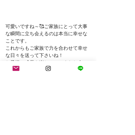
可愛いですね～🥰ご家族にとって大事
な瞬間に立ち会えるのは本当に幸せな
ことです。
これからもご家族で力を合わせて幸せ
な日々を送って下さいね！
お子様の成長を楽しみに、またお会い
出来る日を楽しみにしております♪
Bride & Groom : Kubota Family
Date : Oct. 2021
Congratulations!!
Have a wonderful journey.