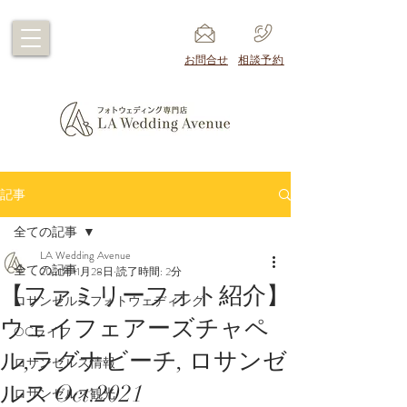
​お問合せ
​相談予約
記事
全ての記事
LA Wedding Avenue
全ての記事
2021年11月28日
読了時間: 2分
【ファミリーフォト紹介】
ロサンゼルスフォトウェディング
ウェイフェアーズチャペ
OCライフ
ル,ラグナビーチ, ロサンゼ
ロサンゼルス情報
ルス Oct.2021
ロサンゼルス観光