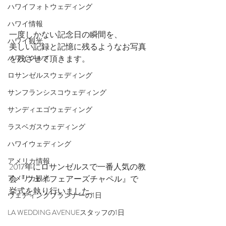
ハワイフォトウェディング
ハワイ情報
一度しかない記念日の瞬間を、
ハワイ観光
美しい記録と記憶に残るようなお写真
ハワイグルメ
を残させて頂きます。
ロサンゼルスウェディング
サンフランシスコウェディング
サンディエゴウェディング
ラスベガスウェディング
ハワイウェディング
アメリカ情報
2017年にロサンゼルスで一番人気の教
会『ウェイフェアーズチャペル』で
アメリカ観光
挙式を執り行いました。
ウェディングプランナーの1日
LA WEDDING AVENUEスタッフの1日